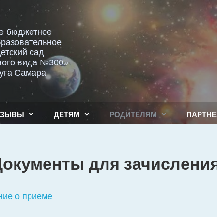
е бюджетное
бразовательное
етский сад
ного вида №300»
руга Самара
ТЗЫВЫ
ДЕТЯМ
РОДИТЕЛЯМ
ПАРТН
Документы для зачисления
ние о приеме