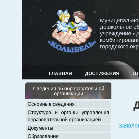
Перейти
к
Муниципально
содержимому
дошкольное о
учреждение «Д
комбинирован
городского ок
ГЛАВНАЯ
ДОСТИЖЕНИЯ
О
Сведения об образовательной
организации
Основные сведения
Структура и органы управления
образовательной организацией
Заявле
Документы
Образование